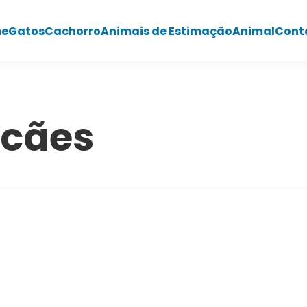
e
Gatos
Cachorro
Animais de Estimação
Animal
Cont
 cães