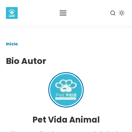
Pular
Início
para
o
Bio Autor
conteúdo
principal
Pet Vida Animal