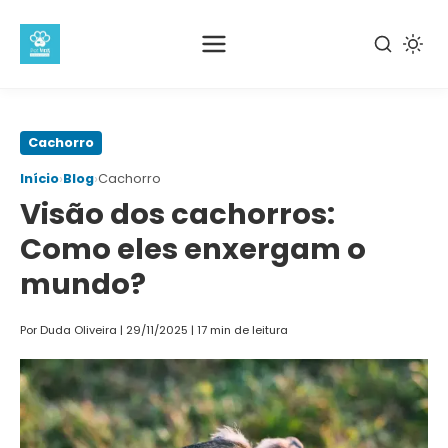
Pular
Cachorro
para
›
›
Início
Blog
Cachorro
o
Visão dos cachorros:
conteúdo
principal
Como eles enxergam o
mundo?
Por Duda Oliveira
|
29/11/2025
|
17 min de leitura