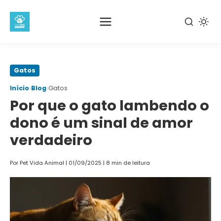
Pular
Gatos
para
›
›
Início
Blog
Gatos
o
Por que o gato lambendo o
conteúdo
principal
dono é um sinal de amor
verdadeiro
Por Pet Vida Animal
|
01/09/2025
|
8 min de leitura