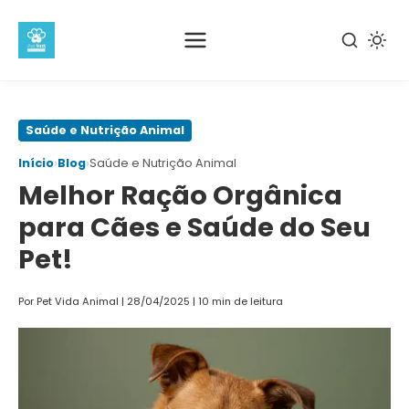
Pular
Saúde e Nutrição Animal
para
›
›
Início
Blog
Saúde e Nutrição Animal
o
Melhor Ração Orgânica
conteúdo
principal
para Cães e Saúde do Seu
Pet!
Por Pet Vida Animal
|
28/04/2025
|
10 min de leitura