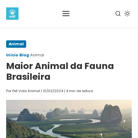
Pular
Animal
para
›
›
Início
Blog
Animal
o
Maior Animal da Fauna
conteúdo
principal
Brasileira
Por Pet Vida Animal
|
10/02/2024
|
4 min de leitura