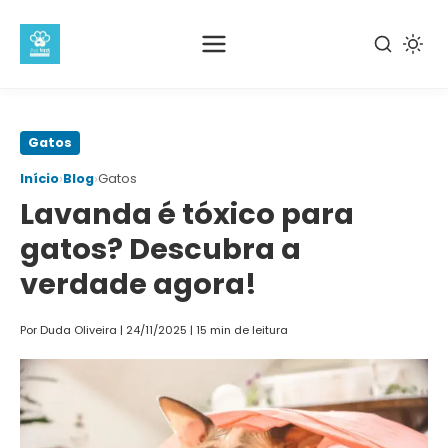
Pular
Gatos
para
›
›
Início
Blog
Gatos
o
Lavanda é tóxico para
conteúdo
principal
gatos? Descubra a
verdade agora!
Por Duda Oliveira
|
24/11/2025
|
15 min de leitura