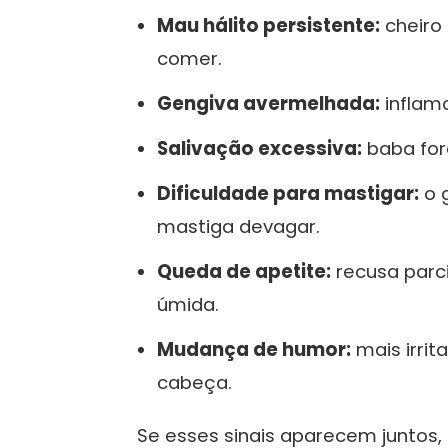
Mau hálito persistente:
cheiro
comer.
Gengiva avermelhada:
inflama
Salivação excessiva:
baba for
Dificuldade para mastigar:
o g
mastiga devagar.
Queda de apetite:
recusa parci
úmida.
Mudança de humor:
mais irrit
cabeça.
Se esses sinais aparecem juntos,