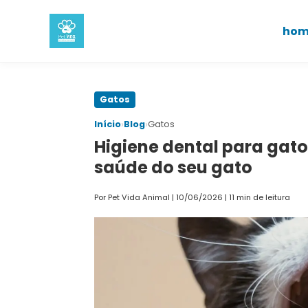
hom
Pular
Gatos
para
›
›
Início
Blog
Gatos
o
Higiene dental para gato
conteúdo
saúde do seu gato
principal
Por Pet Vida Animal
|
10/06/2026
|
11 min de leitura