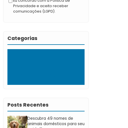
Eu concordo com a Política de
Privacidade e aceito receber
comunicações (LGPD).
Categorias
Cachorro
Gatos
Animal
Animais de Estimação
Cuidados com Pets
Posts Recentes
Descubra 49 nomes de
animais domésticos para seu