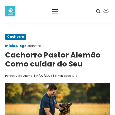
Pular
Cachorro
para
›
›
Início
Blog
Cachorro
o
Cachorro Pastor Alemão
conteúdo
principal
Como cuidar do Seu
Por Pet Vida Animal
|
14/02/2025
|
8 min de leitura