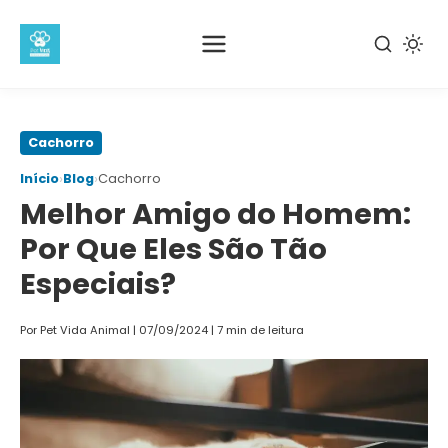
Pular
Cachorro
para
›
›
Início
Blog
Cachorro
o
Melhor Amigo do Homem:
conteúdo
principal
Por Que Eles São Tão
Especiais?
Por Pet Vida Animal
|
07/09/2024
|
7 min de leitura