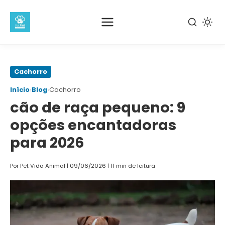
Pular
Cachorro
para
›
›
Início
Blog
Cachorro
o
cão de raça pequeno: 9
conteúdo
principal
opções encantadoras
para 2026
Por Pet Vida Animal
|
09/06/2026
|
11 min de leitura