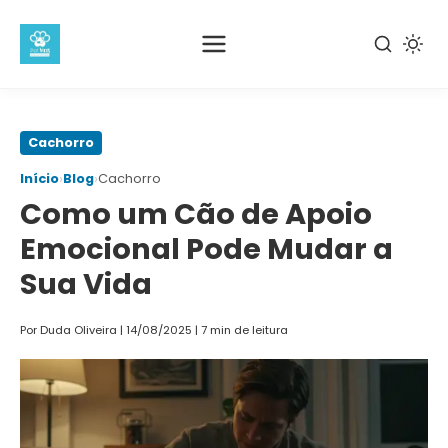
Pular
Cachorro
para
›
›
Início
Blog
Cachorro
o
Como um Cão de Apoio
conteúdo
principal
Emocional Pode Mudar a
Sua Vida
Por Duda Oliveira
|
14/08/2025
|
7 min de leitura