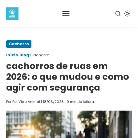
Pular
Cachorro
para
›
›
Início
Blog
Cachorro
o
cachorros de ruas em
conteúdo
principal
2026: o que mudou e como
agir com segurança
Por Pet Vida Animal
|
18/06/2026
|
9 min de leitura