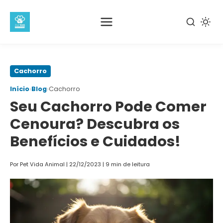
Pular
Cachorro
para
›
›
Início
Blog
Cachorro
o
Seu Cachorro Pode Comer
conteúdo
principal
Cenoura? Descubra os
Benefícios e Cuidados!
Por Pet Vida Animal
|
22/12/2023
|
9 min de leitura