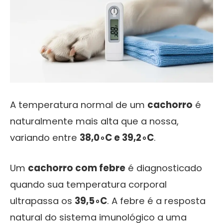
A temperatura normal de um
cachorro
é
naturalmente mais alta que a nossa,
variando entre
38
,
0
∘
C
e
39
,
2
∘
C
.
Um
cachorro com febre
é diagnosticado
quando sua temperatura corporal
ultrapassa os
39
,
5
∘
C
. A febre é a resposta
natural do sistema imunológico a uma