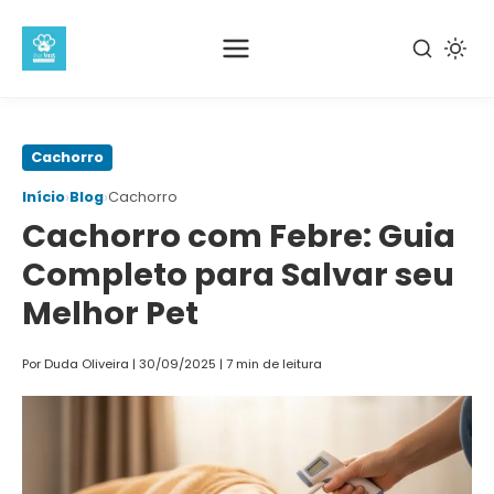
Pular
Cachorro
para
›
›
Início
Blog
Cachorro
o
Cachorro com Febre: Guia
conteúdo
principal
Completo para Salvar seu
Melhor Pet
Por Duda Oliveira
|
30/09/2025
|
7 min de leitura