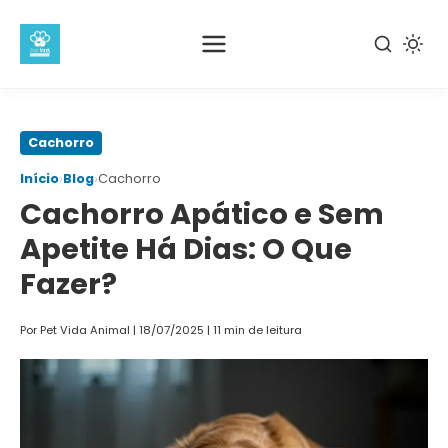
Pular
Cachorro
para
›
›
Início
Blog
Cachorro
o
Cachorro Apático e Sem
conteúdo
principal
Apetite Há Dias: O Que
Fazer?
Por Pet Vida Animal
|
18/07/2025
|
11 min de leitura