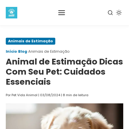
Pular
Animais de Estimação
para
›
›
Início
Blog
Animais de Estimação
o
Animal de Estimação Dicas
conteúdo
principal
Com Seu Pet: Cuidados
Essenciais
Por Pet Vida Animal
|
03/08/2024
|
8 min de leitura