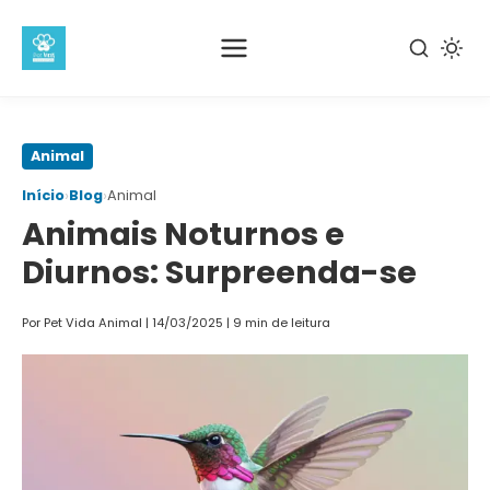
Pular
Animal
para
›
›
Início
Blog
Animal
o
Animais Noturnos e
conteúdo
principal
Diurnos: Surpreenda-se
Por Pet Vida Animal
|
14/03/2025
|
9 min de leitura