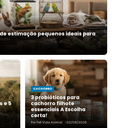
 de estimação pequenos ideais para
6
CACHORRO
3 probióticos para
s e 5
cachorro filhote
essenciais A Escolha
certa!
6
Por Pet Vida Animal
02/08/2026