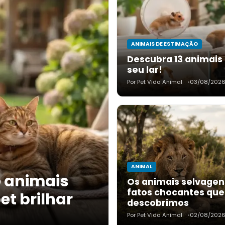
ANIMAIS DE ESTIMAÇÃO
Descubra 13 animais
seu lar!
Por Pet Vida Animal
03/08/202
ANIMAL
 animais
Os animais selvagen
fatos chocantes que
t brilhar
descobrimos
Por Pet Vida Animal
02/08/202