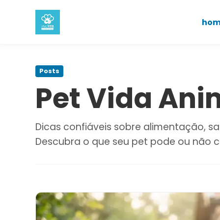
hom
Pular
para
Posts
o
Pet Vida Ani
conteúdo
principal
Dicas confiáveis sobre alimentação, s
Descubra o que seu pet pode ou não c