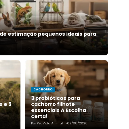
 de estimação pequenos ideais para
6
CACHORRO
3 probióticos para
s e 5
cachorro filhote
essenciais A Escolha
certa!
6
Por Pet Vida Animal
02/08/2026