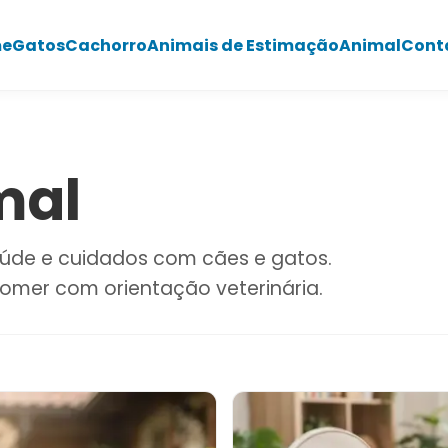
e
Gatos
Cachorro
Animais de Estimação
Animal
Cont
mal
aúde e cuidados com cães e gatos.
omer com orientação veterinária.