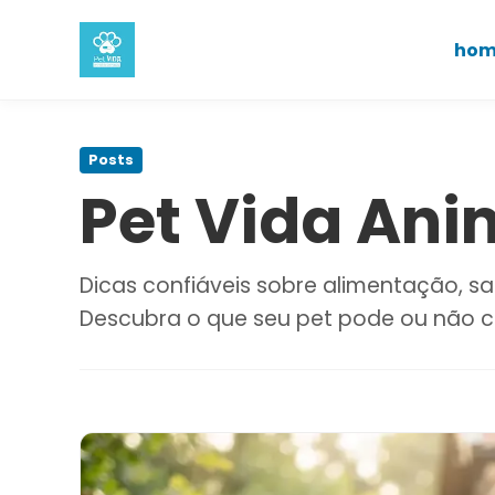
hom
Pular
para
Posts
o
Pet Vida Ani
conteúdo
principal
Dicas confiáveis sobre alimentação, s
Descubra o que seu pet pode ou não c