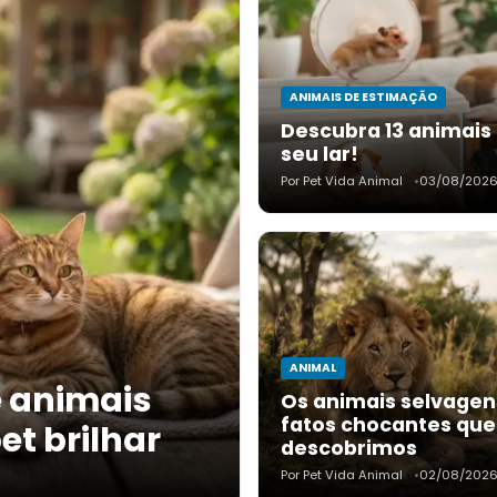
ANIMAIS DE ESTIMAÇÃO
Descubra 13 animais
seu lar!
Por Pet Vida Animal
03/08/202
ANIMAL
 animais
Os animais selvagen
fatos chocantes que
t brilhar
descobrimos
Por Pet Vida Animal
02/08/202