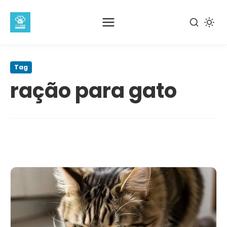
Pular
para
Tag
o
ração para gato
conteúdo
principal